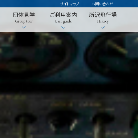
サイトマップ
お問い合わせ
団体見学
ご利用案内
所沢飛行場
Group tour
User guide
History
ご利用上の注意（利用者遵守事項）