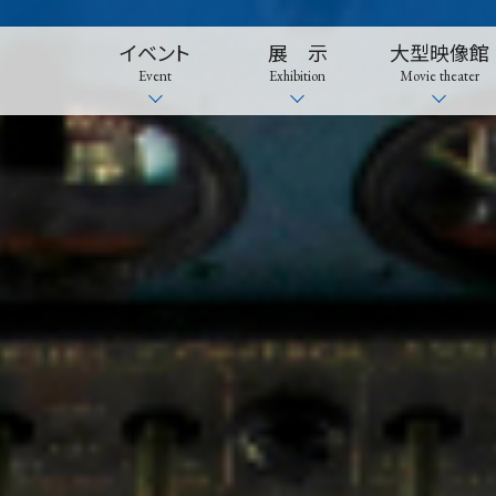
イベント
展 示
大型映像館
Event
Exhibition
Movie theater