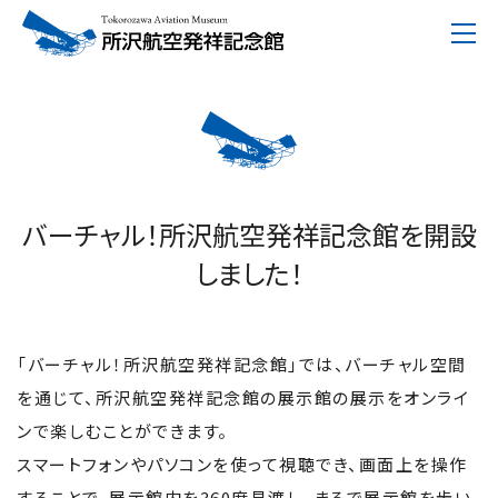
イベント
展 示
イベント一覧
展示館1F
ワークショップ
展示館2F
屋外展示
バーチャル！所沢航空発祥記念館を開設
展示物情報閲覧システム
しました！
大型映像館
団体見学
上映スケジュール
開館時間／入館料（団体）
「バーチャル！所沢航空発祥記念館」では、バーチャル空間
バスでご来館のお客様へ
を通じて、所沢航空発祥記念館の展示館の展示をオンライ
団体見学ご予約申し込み
ンで楽しむことができます。
ご利用案内
所沢飛行場
スマートフォンやパソコンを使って視聴でき、画面上を操作
することで、展示館内を360度見渡し、まるで展示館を歩い