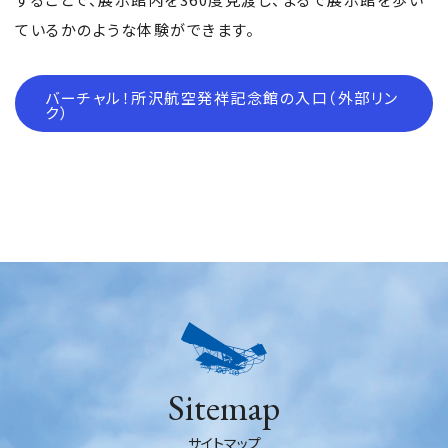
開館時間／入館料
ているかのような体験ができます。
スペシャル
交通案内
ご利用上の注意（利用者遵守事
バーチャル！所沢航空発祥記念館の入口（外部リン
項）
ク）
バリアフリー情報
障害をお持ちの方へ
ミュージアムショップ
レストラン
キッズ・チャレンジ倶楽部
アバウト
ピックアップ
新着情報
Sitemap
イベントカレンダー
サイトマップ
サイトマップ